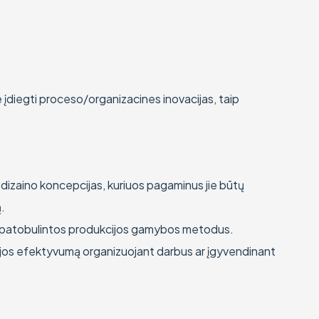
je įdiegti proceso/organizacines inovacijas, taip
dizaino koncepcijas, kuriuos pagaminus jie būtų
.
 ar patobulintos produkcijos gamybos metodus.
cijos efektyvumą organizuojant darbus ar įgyvendinant