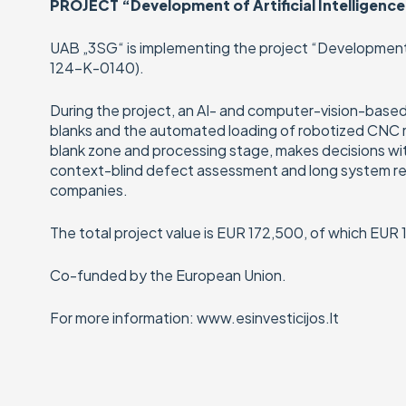
PROJECT “Development of Artificial Intelligence
UAB „3SG“ is implementing the project “Development o
124-K-0140).
During the project, an AI- and computer-vision-base
blanks and the automated loading of robotized CNC ma
blank zone and processing stage, makes decisions wi
context-blind defect assessment and long system reco
companies.
The total project value is EUR 172,500, of which EUR 
Co-funded by the European Union.
For more information: www.esinvesticijos.lt