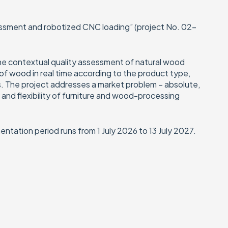
sessment and robotized CNC loading” (project No. 02-
he contextual quality assessment of natural wood
f wood in real time according to the product type,
. The project addresses a market problem – absolute,
nd flexibility of furniture and wood-processing
ntation period runs from 1 July 2026 to 13 July 2027.