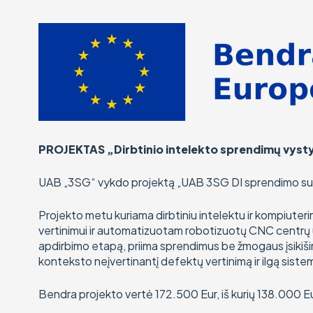
PROJEKTAS „Dirbtinio intelekto sprendimų vys
UAB „3SG“ vykdo projektą „UAB 3SG DI sprendimo suk
Projekto metu kuriama dirbtiniu intelektu ir kompiute
vertinimui ir automatizuotam robotizuotų CNC centrų už
apdirbimo etapą, priima sprendimus be žmogaus įsikišim
konteksto neįvertinantį defektų vertinimą ir ilgą sist
Bendra projekto vertė 172.500 Eur, iš kurių 138.000 