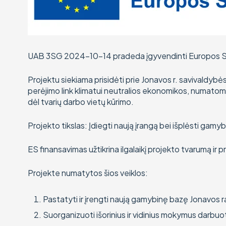
UAB 3SG 2024-10-14 pradeda įgyvendinti Europos Sąj
Projektu siekiama prisidėti prie Jonavos r. savivaldybės
perėjimo link klimatui neutralios ekonomikos, numatomi
dėl tvarių darbo vietų kūrimo.
Projekto tikslas: Įdiegti naują įrangą bei išplėsti ga
ES finansavimas užtikrina ilgalaikį projekto tvarumą ir 
Projekte numatytos šios veiklos:
Pastatyti ir įrengti naują gamybinę bazę Jonavos ra
Suorganizuoti išorinius ir vidinius mokymus darbu