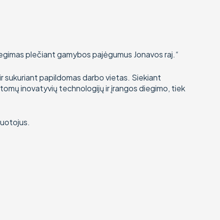
iegimas plečiant gamybos pajėgumus Jonavos raj.“
 ir sukuriant papildomas darbo vietas. Siekiant
tomų inovatyvių technologijų ir įrangos diegimo, tiek
buotojus.