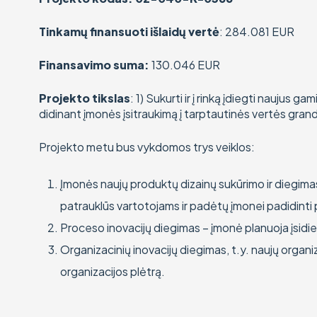
Tinkamų finansuoti išlaidų vertė
: 284.081 EUR
Finansavimo suma:
130.046 EUR
Projekto tikslas
: 1) Sukurti ir į rinką įdiegti naujus
didinant įmonės įsitraukimą į tarptautinės vertės gran
Projekto metu bus vykdomos trys veiklos:
Įmonės naujų produktų dizainų sukūrimo ir diegima
patrauklūs vartotojams ir padėtų įmonei padidinti
Proceso inovacijų diegimas – įmonė planuoja įsidi
Organizacinių inovacijų diegimas, t.y. naujų orga
organizacijos plėtrą.