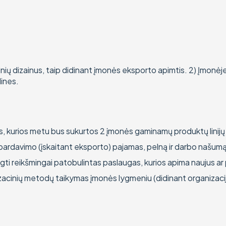
 gaminių dizainus, taip didinant įmonės eksporto apimtis. 2) Įmonė
dines.
s, kurios metu bus sukurtos 2 įmonės gaminamų produktų linijų 
 pardavimo (įskaitant eksporto) pajamas, pelną ir darbo našumą
egti reikšmingai patobulintas paslaugas, kurios apima naujus
nizacinių metodų taikymas įmonės lygmeniu (didinant organiza