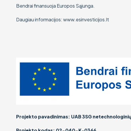
Bendrai finansuoja Europos Sąjunga.
Daugiau informacijos: www.esinvesticijos.lt
Projekto pavadinimas: UAB 3SG netechnologinių in
Projekto kodas: 02-040-K-0366