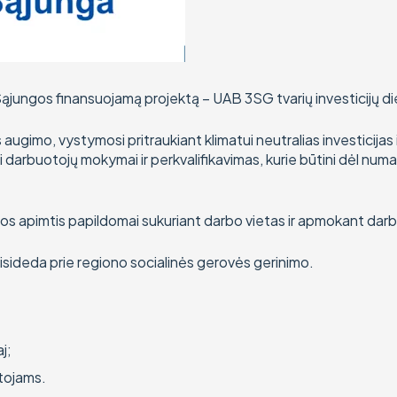
ungos finansuojamą projektą – UAB 3SG tvarių investicijų d
 augimo, vystymosi pritraukiant klimatui neutralias investicijas
 darbuotojų mokymai ir perkvalifikavimas, kurie būtini dėl numa
mybos apimtis papildomai sukuriant darbo vietas ir apmokant dar
prisideda prie regiono socialinės gerovės gerinimo.
j;
otojams.