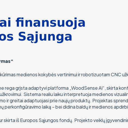
tymas“
ūrimas medienos kokybės vertinimui ir robotizuotam CNC užk
rine rega grįsta adaptyvi platforma „WoodSense AI“, skirta ko
krovimui. Sistema realiu laiku interpretuoja medienos vizualin
o ir greitai adaptuojasi prie naujų produktų. Projektas sprend
emų perkonfigūravimo laiką – bei didina baldų ir medienos apd
Eur skirta iš Europos Sąjungos fondų. Projekto veiklų įgyven