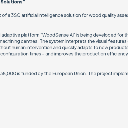
 Solutions”
f a 3SG artificial intelligence solution for wood quality as
d adaptive platform “WoodSense AI” is being developed for t
chining centres. The system interprets the visual features o
thout human intervention and quickly adapts to new products
nfiguration times – and improves the production efficiency a
138,000 is funded by the European Union. The project impleme