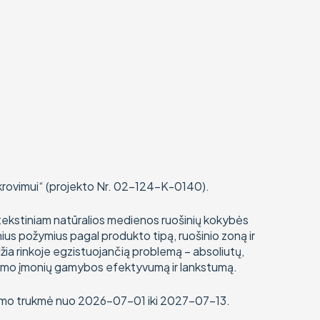
rovimui“ (projekto Nr. 02-124-K-0140).
ntekstiniam natūralios medienos ruošinių kokybės
ius požymius pagal produkto tipą, ruošinio zoną ir
žia rinkoje egzistuojančią problemą – absoliutų,
irbimo įmonių gamybos efektyvumą ir lankstumą.
dinimo trukmė nuo 2026-07-01 iki 2027-07-13.