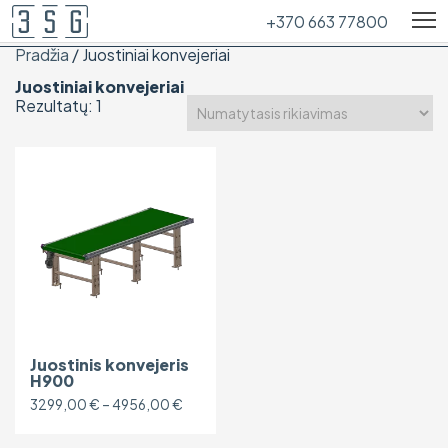
+370 663 77800
Pradžia
/ Juostiniai konvejeriai
Juostiniai konvejeriai
Rezultatų: 1
Juostinis konvejeris
H900
Price
3299,00
€
–
4956,00
€
range:
This
3299,00 €
product