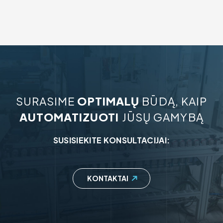
through
has
4956,00 €
multiple
variants.
The
options
may
be
chosen
on
the
product
page
SURASIME
OPTIMALŲ
BŪDĄ, KAIP
AUTOMATIZUOTI
JŪSŲ GAMYBĄ
SUSISIEKITE KONSULTACIJAI:
KONTAKTAI