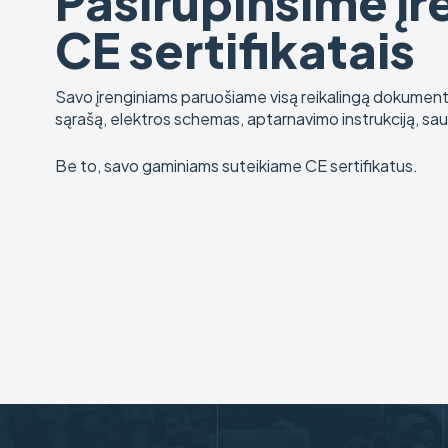
Pasirūpinsime įr
CE sertifikatais
Savo įrenginiams paruošiame visą reikalingą dokumentac
sąrašą, elektros schemas, aptarnavimo instrukciją, saug
Be to, savo gaminiams suteikiame CE sertifikatus.