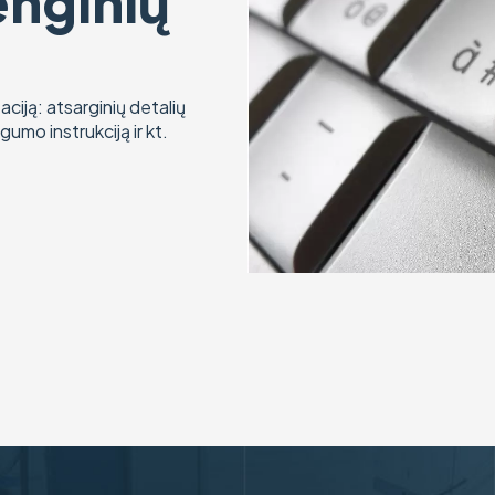
enginių
iją: atsarginių detalių
umo instrukciją ir kt.