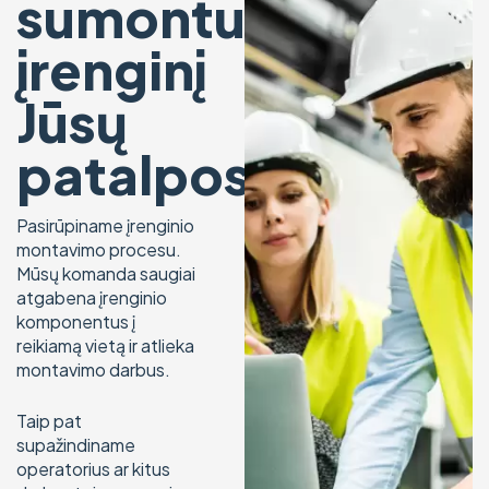
sumontuosime
įrenginį
Jūsų
patalpose
Pasirūpiname įrenginio
montavimo procesu.
Mūsų komanda saugiai
atgabena įrenginio
komponentus į
reikiamą vietą ir atlieka
montavimo darbus.
Taip pat
supažindiname
operatorius ar kitus