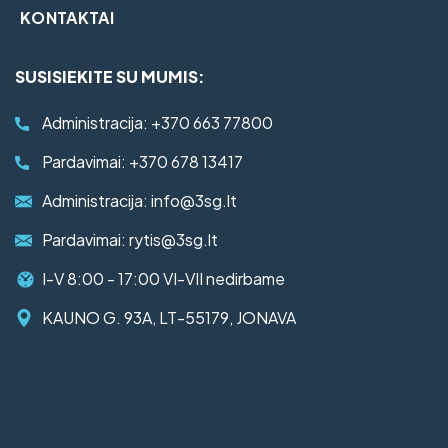
KONTAKTAI
SUSISIEKITE SU MUMIS:
Administracija:
+370 663 77800
Pardavimai:
+370 678 13417
Administracija:
info@3sg.lt
Pardavimai:
rytis@3sg.lt
I-V 8:00 - 17:00 VI-VII nedirbame
KAUNO G. 93A, LT-55179, JONAVA