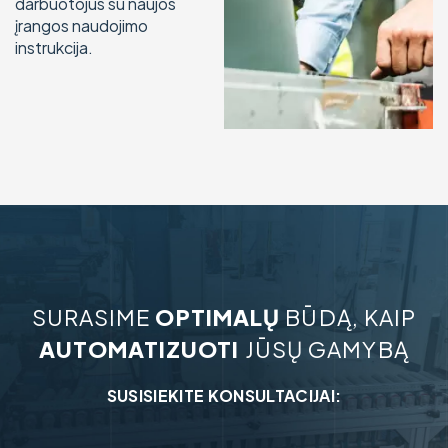
darbuotojus su naujos
įrangos naudojimo
instrukcija.
SURASIME
OPTIMALŲ
BŪDĄ, KAIP
AUTOMATIZUOTI
JŪSŲ GAMYBĄ
SUSISIEKITE KONSULTACIJAI: