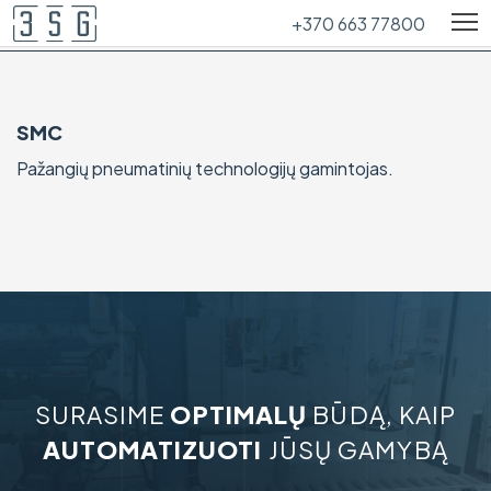
+370 663 77800
SMC
Pažangių pneumatinių technologijų gamintojas.
SURASIME
OPTIMALŲ
BŪDĄ, KAIP
AUTOMATIZUOTI
JŪSŲ GAMYBĄ