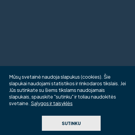
Mūsų svetainė naudoja slapukus (cookies). Šie
slapukai naudojami statistikos ir rinkodaros tikslais. Jei
Jūs sutinkate su šiems tikslams naudojamais
slapukais, spauskite "sutinku" ir toliau naudokitės
svetaine.
Sąlygos ir taisyklės
SUTINKU
© 2026 WWW.3SG.LT Sprendimas
Itbrolis.lt